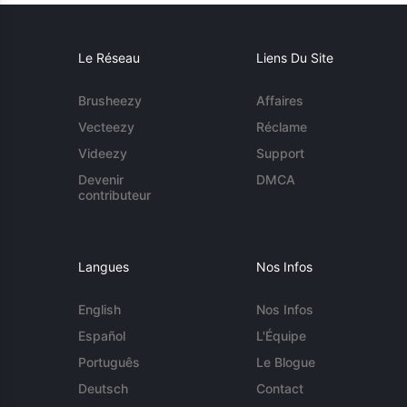
Le Réseau
Liens Du Site
Brusheezy
Affaires
Vecteezy
Réclame
Videezy
Support
Devenir
DMCA
contributeur
Langues
Nos Infos
English
Nos Infos
Español
L'Équipe
Português
Le Blogue
Deutsch
Contact