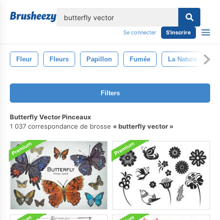
lose
Se connecter
S'inscrire
Fleur
Fleurs
Papillon
Fumée
La Nature
O
Filters
Butterfly Vector Pinceaux
1 037 correspondance de brosse
butterfly vector