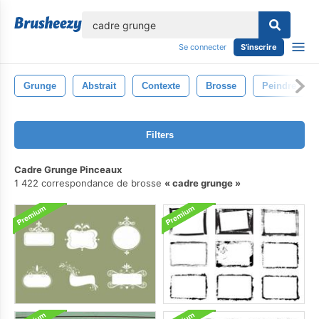
lose
Se connecter
S'inscrire
Grunge
Abstrait
Contexte
Brosse
Peindre
Filters
Cadre Grunge Pinceaux
1 422 correspondance de brosse
cadre grunge