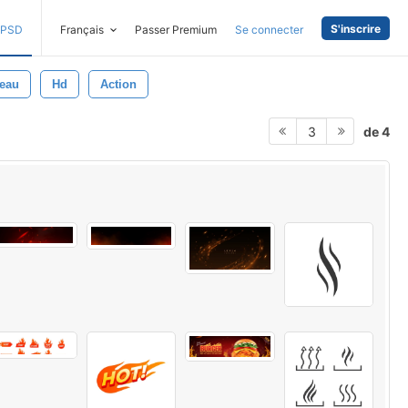
S'inscrire
PSD
Français
Passer Premium
Se connecter
eau
Hd
Action
de 4
3