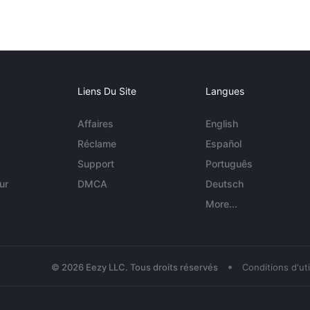
Liens Du Site
Langues
Affaires
English
Réclame
Español
Support
Português
ur
DMCA
Deutsch
More...
•
© 2026 Eezy LLC. Tous droits réservés
Conditions d'uti