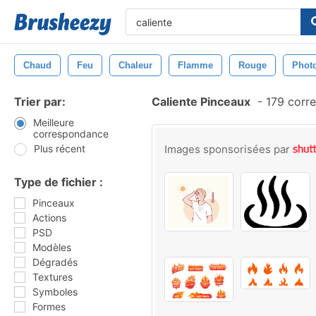
Chaud
Feu
Chaleur
Flamme
Rouge
Phot
Trier par:
Caliente Pinceaux
-
179 corr
Meilleure
correspondance
Plus récent
Images sponsorisées par
Type de fichier :
Pinceaux
Actions
PSD
Modèles
Dégradés
Textures
Symboles
Formes