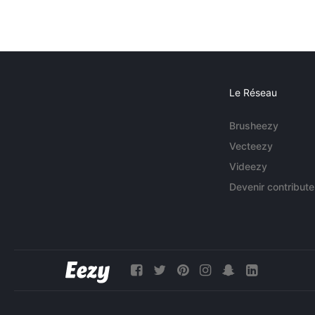
Le Réseau
Brusheezy
Vecteezy
Videezy
Devenir contribute