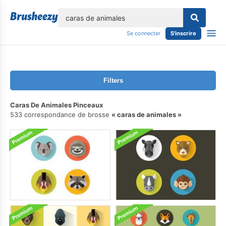
lose
Se connecter
S'inscrire
Filters
Caras De Animales Pinceaux
533 correspondance de brosse
caras de animales