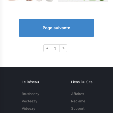
Page suivante
3
Le Réseau
Liens Du Site
Brusheezy
Affaires
Vecteezy
Réclame
Videezy
Support