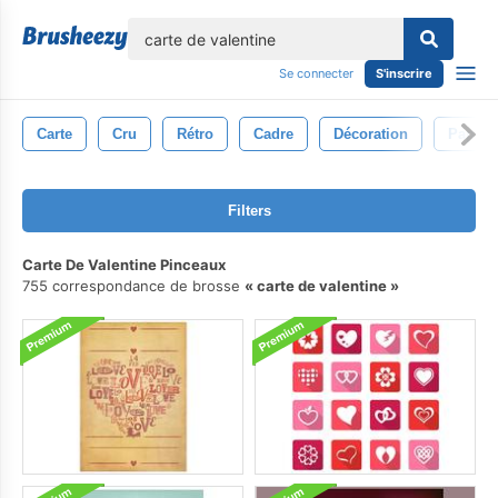
lose
Se connecter
S'inscrire
Carte
Cru
Rétro
Cadre
Décoration
Papier
Filters
Carte De Valentine Pinceaux
755 correspondance de brosse
carte de valentine