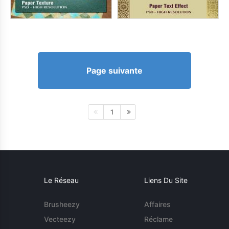
Page suivante
1
Le Réseau
Liens Du Site
Brusheezy
Affaires
Vecteezy
Réclame