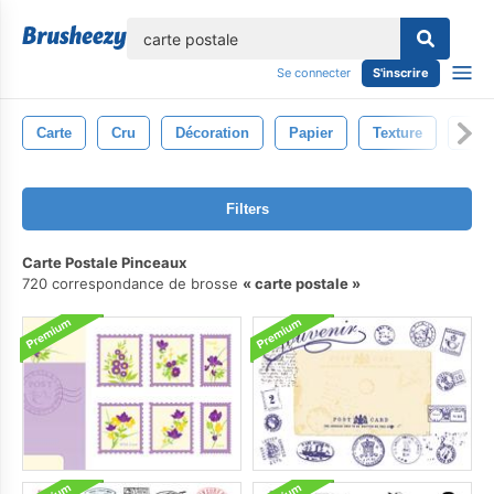
lose
Se connecter
S'inscrire
Carte
Cru
Décoration
Papier
Texture
Rétr
Filters
Carte Postale Pinceaux
720 correspondance de brosse
carte postale