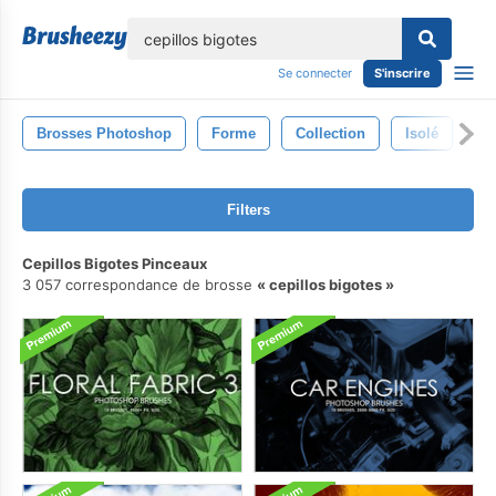
lose
Se connecter
S'inscrire
Brosses Photoshop
Forme
Collection
Isolé
Co
Filters
Cepillos Bigotes Pinceaux
3 057 correspondance de brosse
cepillos bigotes