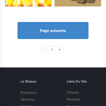
Page suivante
1
Le Réseau
Liens Du Site
Brusheezy
Affaires
Vecteezy
Réclame