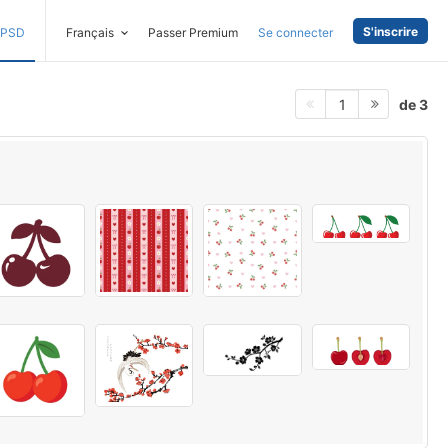
S'inscrire
PSD
Français
Passer Premium
Se connecter
de 3
1