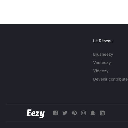
Le Réseau
Brusheezy
Vecteezy
Videezy
Devenir contribute