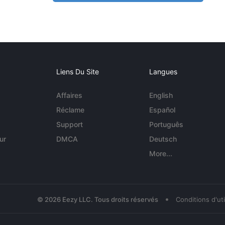
Liens Du Site
Langues
Affaires
English
Réclame
Español
Support
Português
ur
DMCA
Deutsch
More...
•
© 2026 Eezy LLC. Tous droits réservés
Conditions d'uti