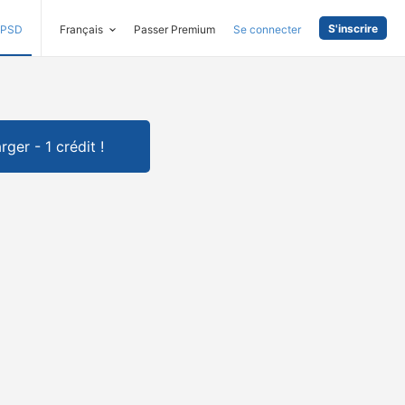
S'inscrire
PSD
Français
Passer Premium
Se connecter
rger - 1 crédit !