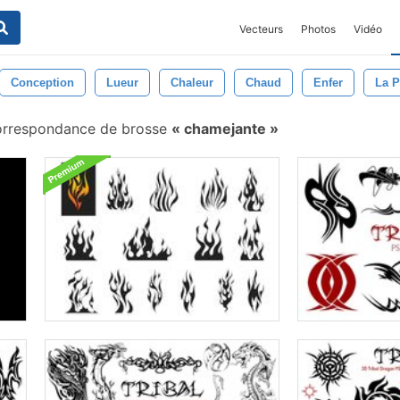
Vecteurs
Photos
Vidéo
Conception
Lueur
Chaleur
Chaud
Enfer
La P
rrespondance de brosse
chamejante