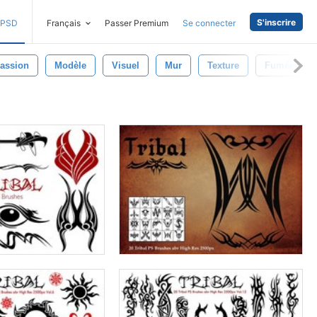
S'inscrire
PSD
Français
Passer Premium
Se connecter
assion
Modèle
Visuel
Mur
Texture
Fumée