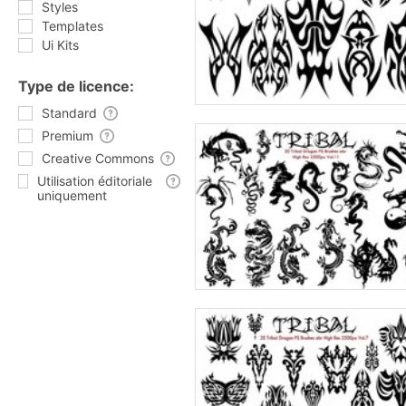
Styles
Templates
Ui Kits
Type de licence:
Standard
Premium
Creative Commons
Utilisation éditoriale
uniquement