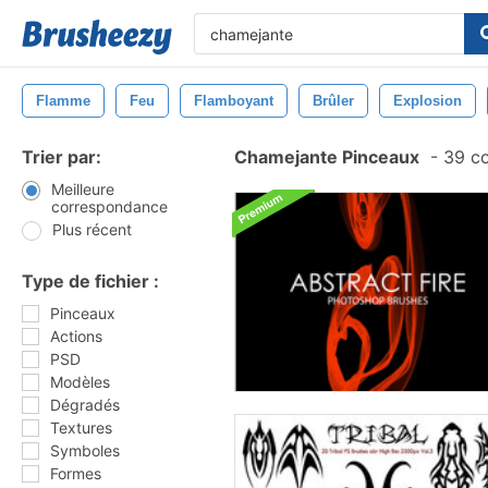
Flamme
Feu
Flamboyant
Brûler
Explosion
Trier par:
Chamejante Pinceaux
-
39 co
Meilleure
correspondance
Plus récent
Type de fichier :
Pinceaux
Actions
PSD
Modèles
Dégradés
Textures
Symboles
Formes