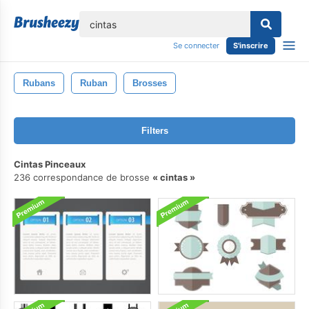
lose
Se connecter
S'inscrire
Rubans
Ruban
Brosses
Filters
Cintas Pinceaux
236 correspondance de brosse
cintas