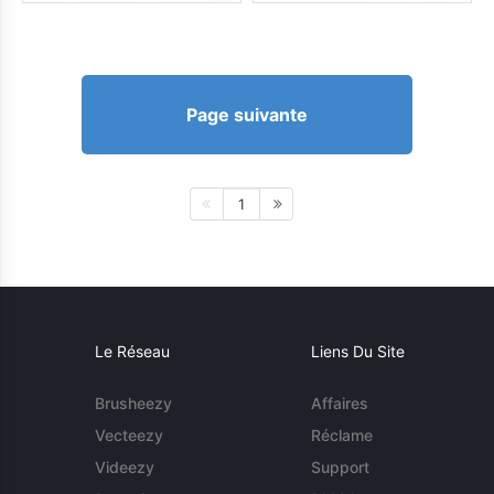
Page suivante
1
Le Réseau
Liens Du Site
Brusheezy
Affaires
Vecteezy
Réclame
Videezy
Support