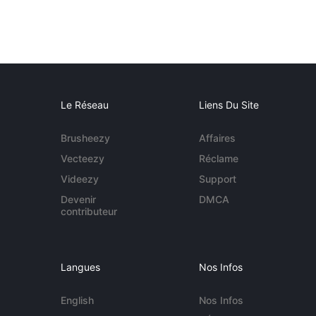
Le Réseau
Liens Du Site
Brusheezy
Affaires
Vecteezy
Réclame
Videezy
Support
Devenir
DMCA
contributeur
Langues
Nos Infos
English
Nos Infos