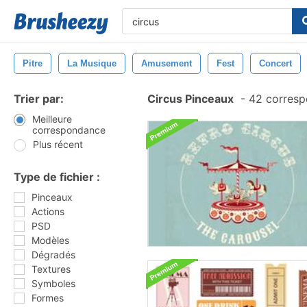
Pitre
La Musique
Amusement
Fest
Concert
Trier par:
Circus Pinceaux
-
42 corresp
Meilleure
correspondance
Plus récent
Type de fichier :
Pinceaux
Actions
PSD
Modèles
Dégradés
Textures
Symboles
Formes