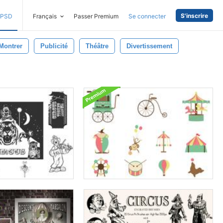
S'inscrire
PSD
Français
Passer Premium
Se connecter
Montrer
Publicité
Théâtre
Divertissement