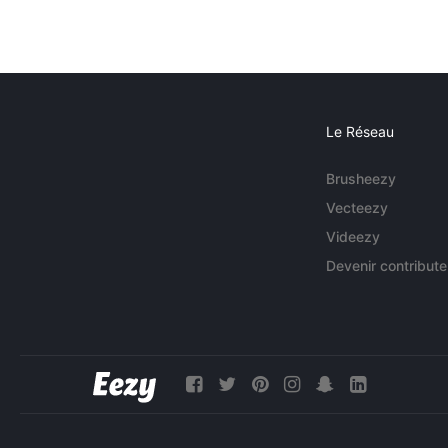
Le Réseau
Brusheezy
Vecteezy
Videezy
Devenir contribute