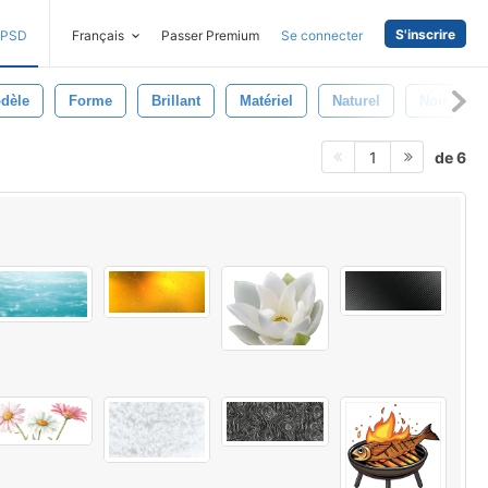
S'inscrire
PSD
Français
Passer Premium
Se connecter
dèle
Forme
Brillant
Matériel
Naturel
Noir
de 6
1