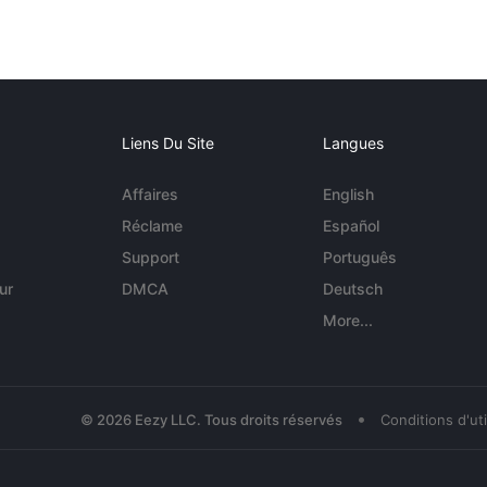
Liens Du Site
Langues
Affaires
English
Réclame
Español
Support
Português
ur
DMCA
Deutsch
More...
•
© 2026 Eezy LLC. Tous droits réservés
Conditions d'uti