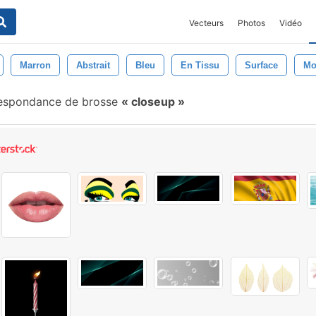
Vecteurs
Photos
Vidéo
Marron
Abstrait
Bleu
En Tissu
Surface
Mo
espondance de brosse
closeup