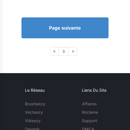
Page suivante
3
Le Réseau
Liens Du Site
Brusheezy
Affaires
Vecteezy
Réclame
Videezy
Support
Devenir
DMCA