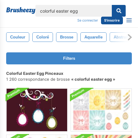
lose
Se connecter
S'inscrire
Couleur
Coloré
Brosse
Aquarelle
Abstrait
Filters
Colorful Easter Egg Pinceaux
1 260 correspondance de brosse
colorful easter egg