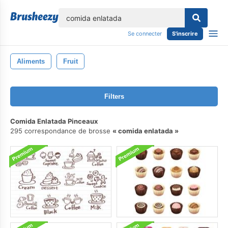
lose
Se connecter
S'inscrire
Aliments
Fruit
Filters
Comida Enlatada Pinceaux
295 correspondance de brosse
comida enlatada