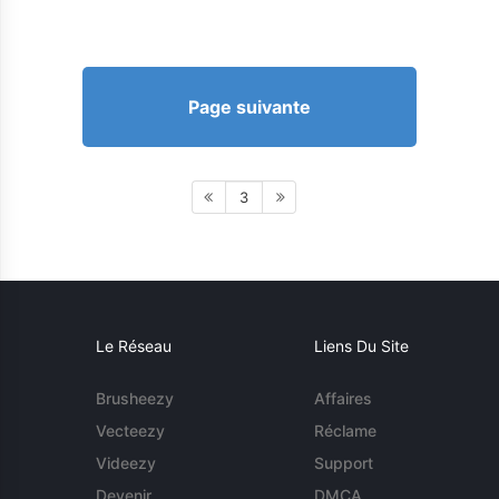
Page suivante
3
Le Réseau
Liens Du Site
Brusheezy
Affaires
Vecteezy
Réclame
Videezy
Support
Devenir
DMCA