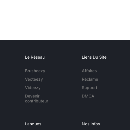
Le Réseau
Liens Du Site
Brusheezy
Affaires
Vecteezy
Réclame
Videezy
Support
Devenir
DMCA
contributeur
Langues
Nos Infos