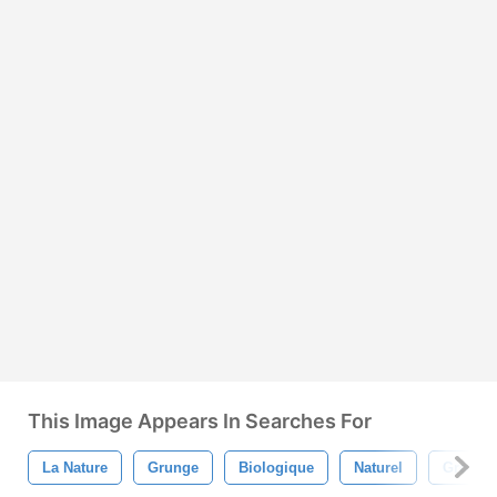
This Image Appears In Searches For
La Nature
Grunge
Biologique
Naturel
Gros Gr