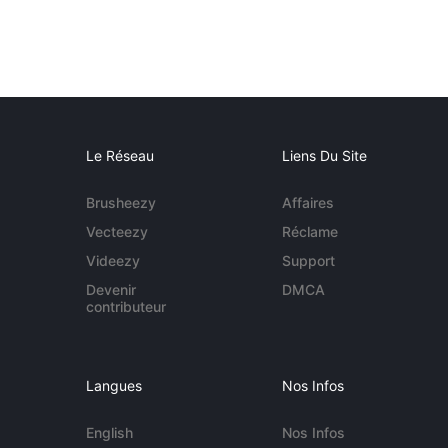
Le Réseau
Liens Du Site
Brusheezy
Affaires
Vecteezy
Réclame
Videezy
Support
Devenir
DMCA
contributeur
Langues
Nos Infos
English
Nos Infos