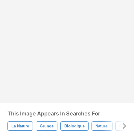
This Image Appears In Searches For
La Nature
Grunge
Biologique
Naturel
Gros Gr