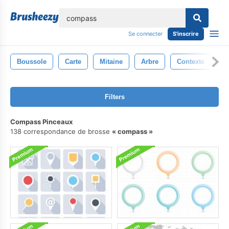
lose
Se connecter
S'inscrire
Boussole
Carte
Mitaine
Arbre
Contexte
V
Filters
Compass Pinceaux
138 correspondance de brosse
compass