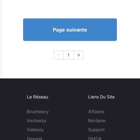
Page suivante
1
Le Réseau
Liens Du Site
Brusheezy
Affaires
Vecteezy
Réclame
Videezy
Support
Devenir
DMCA