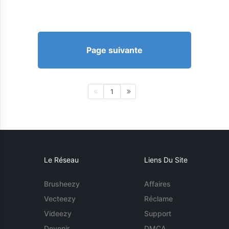
Page suivante
1
Le Réseau
Liens Du Site
Brusheezy
Affaires
Vecteezy
Réclame
Videezy
Support
Devenir
DMCA