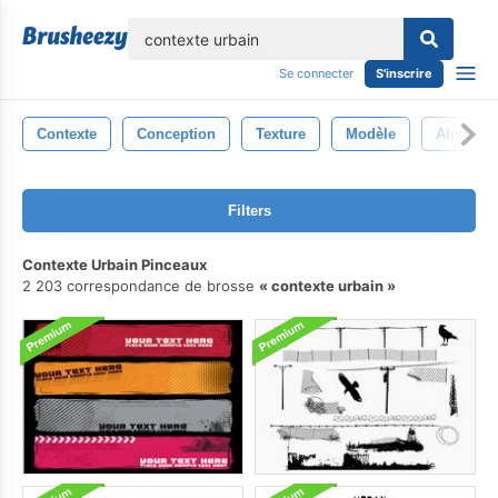
lose
Se connecter
S'inscrire
Contexte
Conception
Texture
Modèle
Abstrait
Filters
Contexte Urbain Pinceaux
2 203 correspondance de brosse
contexte urbain