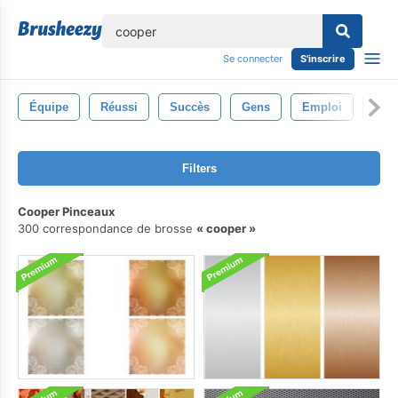
lose
Se connecter
S'inscrire
Équipe
Réussi
Succès
Gens
Emploi
Salu
Filters
Cooper Pinceaux
300 correspondance de brosse
cooper