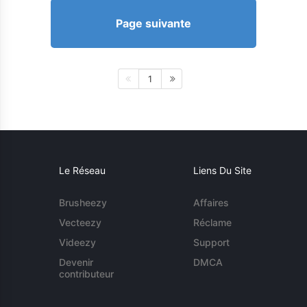
Page suivante
1
Le Réseau
Liens Du Site
Brusheezy
Affaires
Vecteezy
Réclame
Videezy
Support
Devenir
DMCA
contributeur