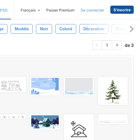
S'inscrire
PSD
Français
Passer Premium
Se connecter
ge
Modèle
Noir
Coloré
Décoration
Élément
de 3
1