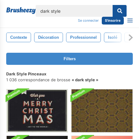
lose
Se connecter
S'inscrire
Contexte
Décoration
Professionnel
Isolé
Décor
Filters
Dark Style Pinceaux
1 036 correspondance de brosse
dark style