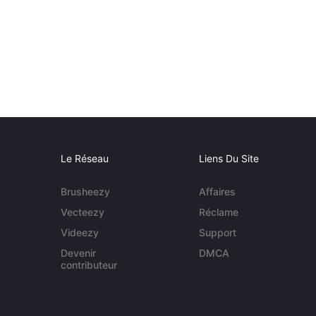
Le Réseau
Liens Du Site
Brusheezy
Affaires
Vecteezy
Réclame
Videezy
Support
Devenir
DMCA
contributeur