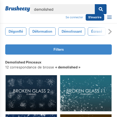
lose
Se connecter
S'inscrire
Dégonflé
Déformation
Démolissant
Écrasé
Acc
Filters
Demolished Pinceaux
12 correspondance de brosse
demolished