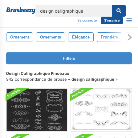
lose
Se connecter
S'inscrire
Ornement
Ornements
Élégance
Frontière
Call
Filters
Design Calligraphique Pinceaux
942 correspondance de brosse
design calligraphique