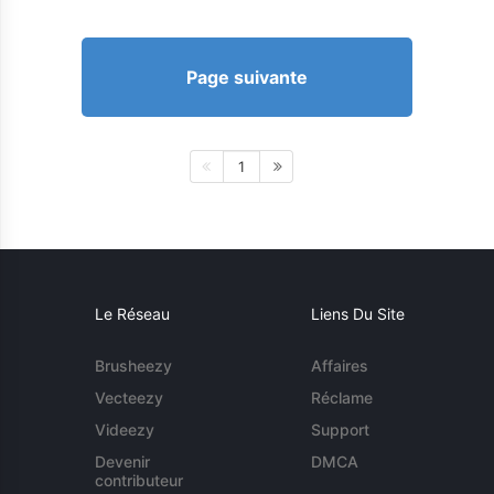
Page suivante
1
Le Réseau
Liens Du Site
Brusheezy
Affaires
Vecteezy
Réclame
Videezy
Support
Devenir
DMCA
contributeur