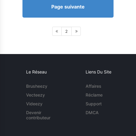
Page suivante
2
Le Réseau
Liens Du Site
Brusheezy
Affaires
Vecteezy
Réclame
Videezy
Support
Devenir
DMCA
contributeur