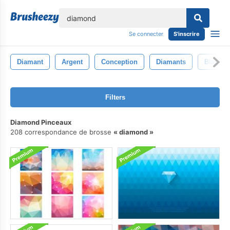
lose
Se connecter
S'inscrire
Diamant
Argent
Conception
Diamants
Blanc
Filters
Diamond Pinceaux
208 correspondance de brosse
diamond