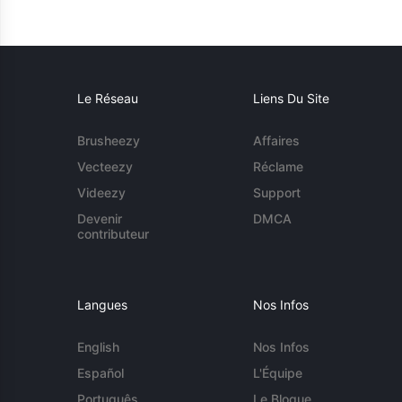
Le Réseau
Liens Du Site
Brusheezy
Affaires
Vecteezy
Réclame
Videezy
Support
Devenir
DMCA
contributeur
Langues
Nos Infos
English
Nos Infos
Español
L'Équipe
Português
Le Blogue