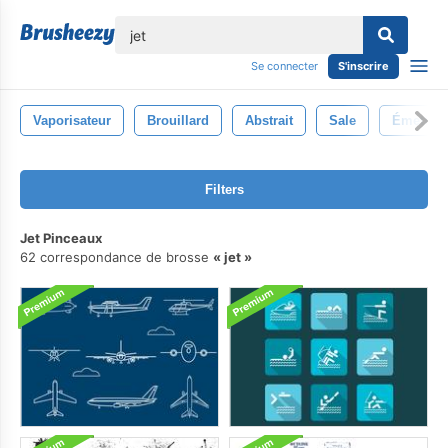
lose
Se connecter
S'inscrire
Vaporisateur
Brouillard
Abstrait
Sale
Émettre
Filters
Jet Pinceaux
62 correspondance de brosse
jet