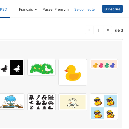
S'inscrire
PSD
Français
Passer Premium
Se connecter
de 3
1