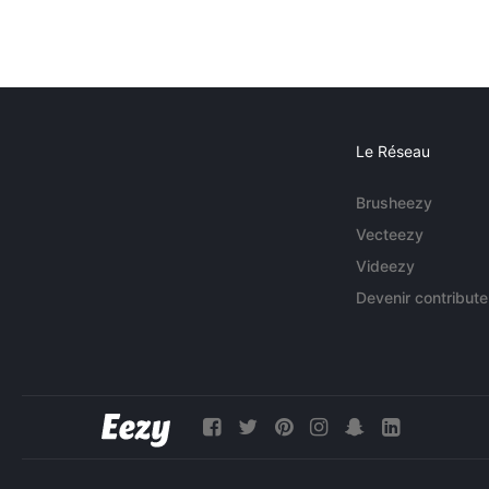
Le Réseau
Brusheezy
Vecteezy
Videezy
Devenir contribute