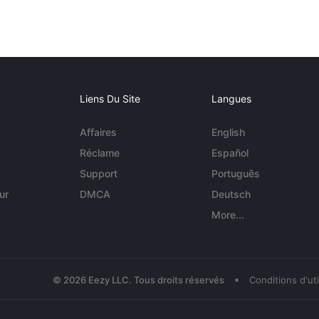
Liens Du Site
Langues
Affaires
English
Réclame
Español
Support
Português
ur
DMCA
Deutsch
More...
•
© 2026 Eezy LLC. Tous droits réservés
Conditions d'uti