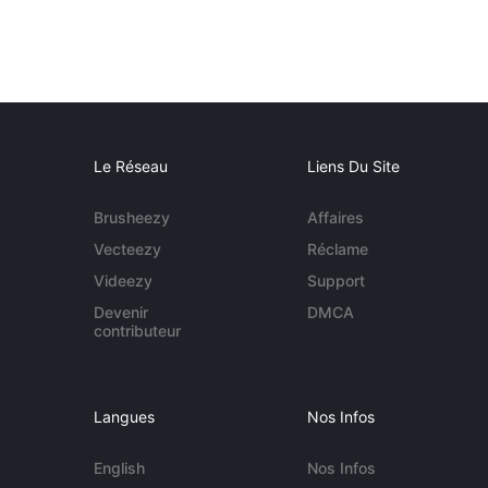
Le Réseau
Liens Du Site
Brusheezy
Affaires
Vecteezy
Réclame
Videezy
Support
Devenir
DMCA
contributeur
Langues
Nos Infos
English
Nos Infos