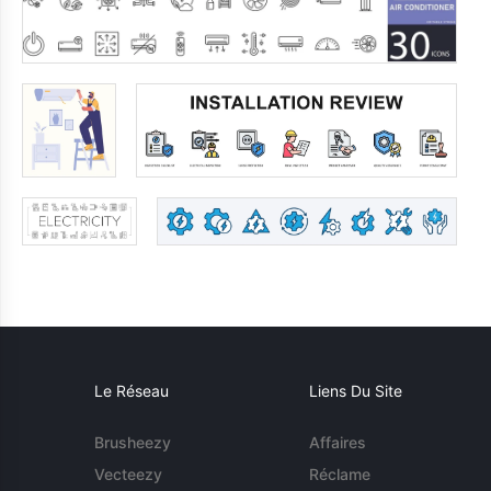
Le Réseau
Liens Du Site
Brusheezy
Affaires
Vecteezy
Réclame