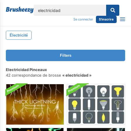
lose
Se connecter
S'inscrire
Électricité
Filters
Electricidad Pinceaux
42 correspondance de brosse
electricidad