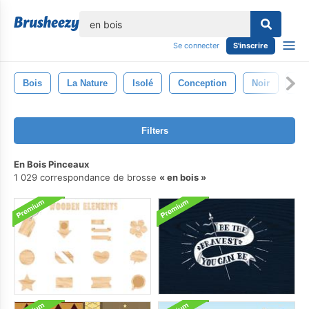
lose
Se connecter
S'inscrire
Bois
La Nature
Isolé
Conception
Noir
Con
Filters
En Bois Pinceaux
1 029 correspondance de brosse
en bois