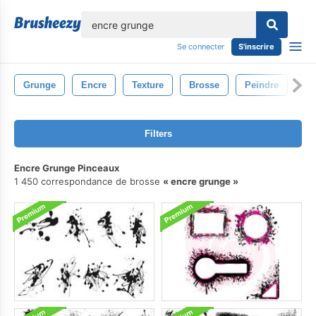
lose
Se connecter
S'inscrire
Grunge
Encre
Texture
Brosse
Peindre
Co
Filters
Encre Grunge Pinceaux
1 450 correspondance de brosse
encre grunge