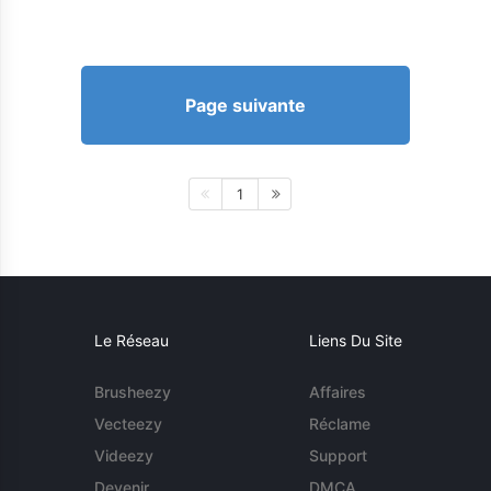
Page suivante
1
Le Réseau
Liens Du Site
Brusheezy
Affaires
Vecteezy
Réclame
Videezy
Support
Devenir
DMCA