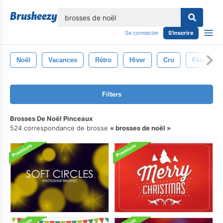
lose
Se connecter
S'inscrire
Noël
Vacances
Rétro
Hiver
Cru
Fête
Filters
Brosses De Noël Pinceaux
524 correspondance de brosse
brosses de noël