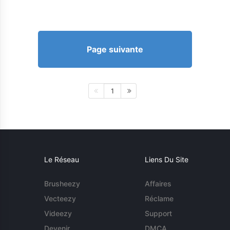
Page suivante
1
Le Réseau
Liens Du Site
Brusheezy
Affaires
Vecteezy
Réclame
Videezy
Support
Devenir
DMCA