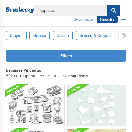
lose
Se connecter
S'inscrire
Crayon
Brosse
Dessin
Brosse À Croquis
Stylo
Filters
Esquisse Pinceaux
802 correspondance de brosse
esquisse