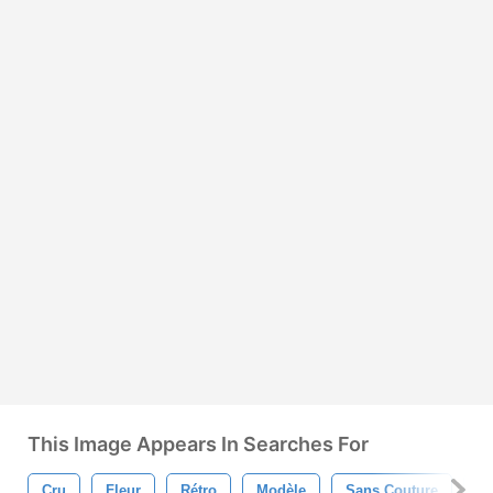
This Image Appears In Searches For
Cru
Fleur
Rétro
Modèle
Sans Couture
Vi