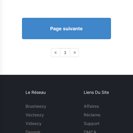
Page suivante
3
Le Réseau
Liens Du Site
Brusheezy
Affaires
Vecteezy
Réclame
Videezy
Support
Devenir
DMCA