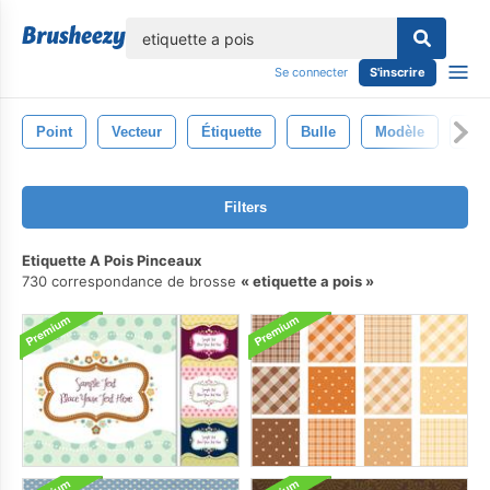
lose
Se connecter
S'inscrire
Point
Vecteur
Étiquette
Bulle
Modèle
Rét
Filters
Etiquette A Pois Pinceaux
730 correspondance de brosse
etiquette a pois