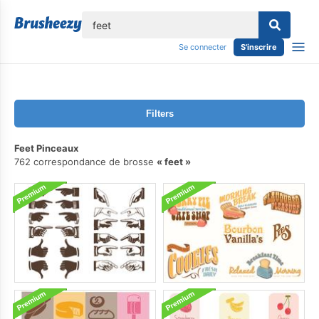
lose
Se connecter
S'inscrire
Filters
Feet Pinceaux
762 correspondance de brosse
feet