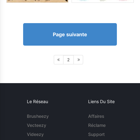
Page suivante
2
Le Réseau
Liens Du Site
Brusheezy
Affaires
Vecteezy
Réclame
Videezy
Support