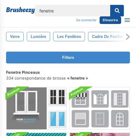
lose
Se connecter
S'inscrire
Verre
Lumière
Les Fenêtres
Cadre De Fenêtre
Filters
Fenetre Pinceaux
334 correspondance de brosse
fenetre