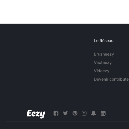
Le Réseau
Brusheezy
Vecteezy
Videezy
Devenir contribute