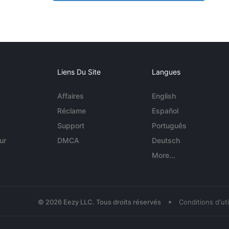
Liens Du Site
Langues
Affaires
English
Réclame
Español
Support
Português
ur
DMCA
Deutsch
More...
•
© 2026 Eezy LLC. Tous droits réservés
Conditions d'uti