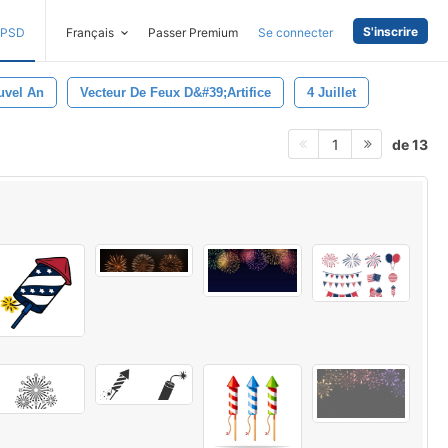
S'inscrire
PSD
Français
Passer Premium
Se connecter
uvel An
Vecteur De Feux D&#39;artifice
4 Juillet
de 13
1