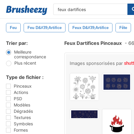
Feu
Feu D&#39;artifice
Feux D&#39;artifice
Fête
Trier par:
Feux Dartifices Pinceaux
-
66
Meilleure
correspondance
Plus récent
Images sponsorisées par
Type de fichier :
Pinceaux
Actions
PSD
Modèles
Dégradés
Textures
Symboles
Formes