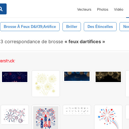
Vecteurs
Photos
Vidéo
Brosse À Feux D&#39;artifice
Briller
Des Étincelles
No
3 correspondance de brosse
feux dartifices