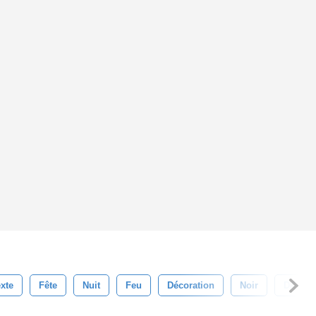
xte
Fête
Nuit
Feu
Décoration
Noir
D&#39;