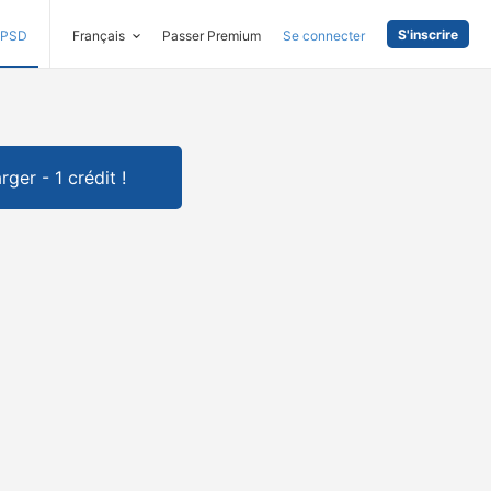
S'inscrire
PSD
Français
Passer Premium
Se connecter
rger - 1 crédit !