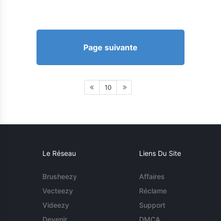
Page suivante
10
Le Réseau
Liens Du Site
Brusheezy
Affaires
Vecteezy
Réclame
Videezy
Support
Devenir
DMCA