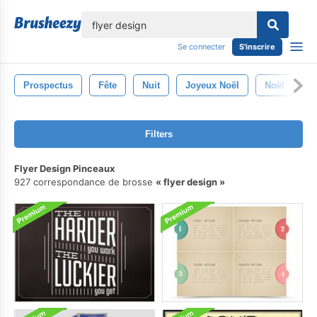
lose
Se connecter
S'inscrire
Prospectus
Fête
Nuit
Joyeux Noël
Noël
C
Filters
Flyer Design Pinceaux
927 correspondance de brosse
flyer design