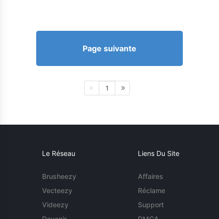
Page suivante
1
Le Réseau
Liens Du Site
Brusheezy
Affaires
Vecteezy
Réclame
Videezy
Support
Devenir
DMCA