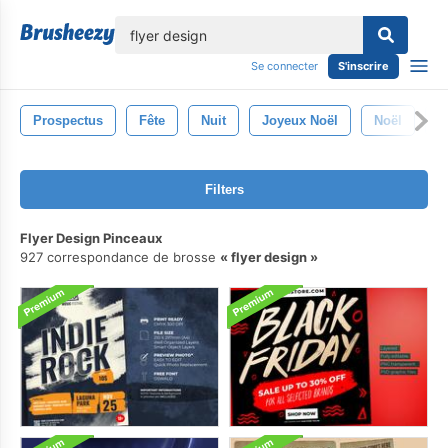
lose
Se connecter
S'inscrire
Prospectus
Fête
Nuit
Joyeux Noël
Noël
C
Filters
Flyer Design Pinceaux
927 correspondance de brosse
flyer design