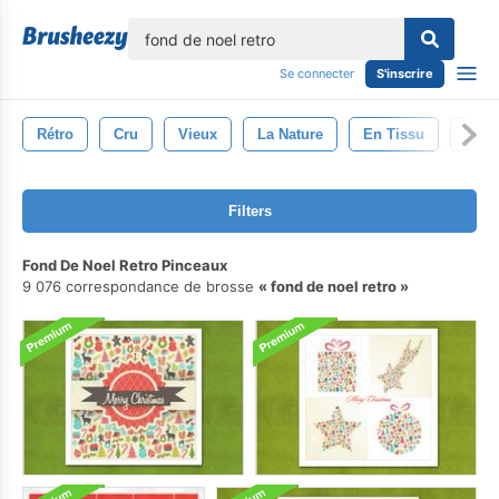
lose
Se connecter
S'inscrire
Rétro
Cru
Vieux
La Nature
En Tissu
Toil
Filters
Fond De Noel Retro Pinceaux
9 076 correspondance de brosse
fond de noel retro