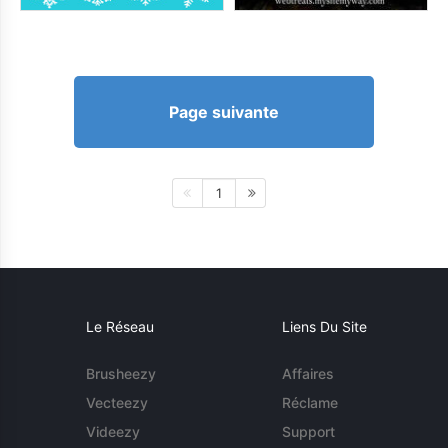
Page suivante
1
Le Réseau
Liens Du Site
Brusheezy
Affaires
Vecteezy
Réclame
Videezy
Support