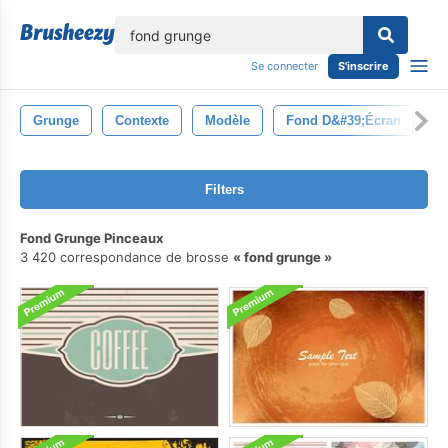
lose
Se connecter
S'inscrire
Grunge
Contexte
Modèle
Fond D&#39;écran
V
Filters
Fond Grunge Pinceaux
3 420 correspondance de brosse
fond grunge