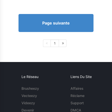
Page suivante
1
Le Réseau
Liens Du Site
Brusheezy
Affaires
Vecteezy
Réclame
Videezy
Support
Devenir
DMCA