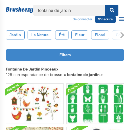
lose
Se connecter
S'inscrire
Jardin
La Nature
Été
Fleur
Floral
Concep
Filters
Fontaine De Jardin Pinceaux
125 correspondance de brosse
fontaine de jardin