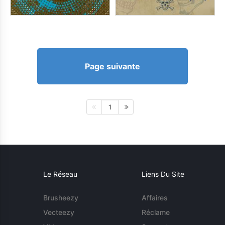
Page suivante
1
Le Réseau
Liens Du Site
Brusheezy
Affaires
Vecteezy
Réclame